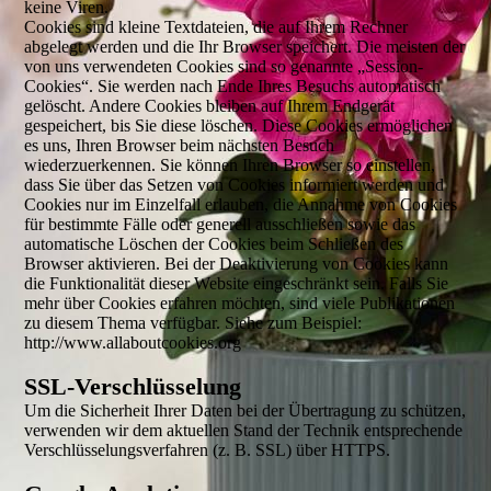
keine Viren.
Cookies sind kleine Textdateien, die auf Ihrem Rechner
abgelegt werden und die Ihr Browser speichert. Die meisten der
von uns verwendeten Cookies sind so genannte „Session-
Cookies“. Sie werden nach Ende Ihres Besuchs automatisch
gelöscht. Andere Cookies bleiben auf Ihrem Endgerät
gespeichert, bis Sie diese löschen. Diese Cookies ermöglichen
es uns, Ihren Browser beim nächsten Besuch
wiederzuerkennen. Sie können Ihren Browser so einstellen,
dass Sie über das Setzen von Cookies informiert werden und
Cookies nur im Einzelfall erlauben, die Annahme von Cookies
für bestimmte Fälle oder generell ausschließen sowie das
automatische Löschen der Cookies beim Schließen des
Browser aktivieren. Bei der Deaktivierung von Cookies kann
die Funktionalität dieser Website eingeschränkt sein. Falls Sie
mehr über Cookies erfahren möchten, sind viele Publikationen
zu diesem Thema verfügbar. Siehe zum Beispiel:
http://www.allaboutcookies.org
SSL-Verschlüsselung
Um die Sicherheit Ihrer Daten bei der Übertragung zu schützen,
verwenden wir dem aktuellen Stand der Technik entsprechende
Verschlüsselungsverfahren (z. B. SSL) über HTTPS.