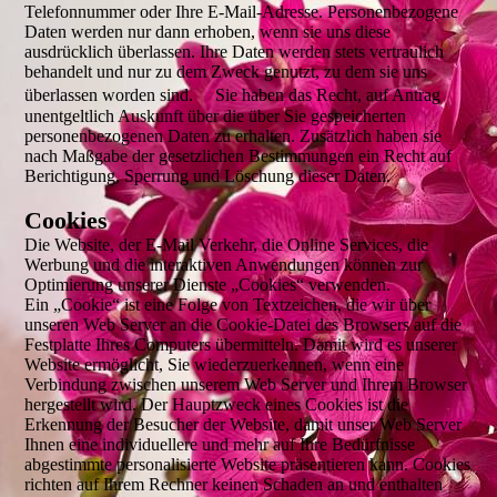
Telefonnummer oder Ihre E-Mail-Adresse. Personenbezogene
Daten werden nur dann erhoben, wenn sie uns diese
ausdrücklich überlassen. Ihre Daten werden stets vertraulich
behandelt und nur zu dem Zweck genutzt, zu dem sie uns
überlassen worden sind. Sie haben das Recht, auf Antrag
unentgeltlich Auskunft über die über Sie gespeicherten
personenbezogenen Daten zu erhalten. Zusätzlich haben sie
nach Maßgabe der gesetzlichen Bestimmungen ein Recht auf
Berichtigung, Sperrung und Löschung dieser Daten.
Cookies
Die Website, der E-Mail Verkehr, die Online Services, die
Werbung und die interaktiven Anwendungen können zur
Optimierung unserer Dienste „Cookies“ verwenden.
Ein „Cookie“ ist eine Folge von Textzeichen, die wir über
unseren Web Server an die Cookie-Datei des Browsers auf die
Festplatte Ihres Computers übermitteln. Damit wird es unserer
Website ermöglicht, Sie wiederzuerkennen, wenn eine
Verbindung zwischen unserem Web Server und Ihrem Browser
hergestellt wird. Der Hauptzweck eines Cookies ist die
Erkennung der Besucher der Website, damit unser Web Server
Ihnen eine individuellere und mehr auf Ihre Bedürfnisse
abgestimmte personalisierte Website präsentieren kann. Cookies
richten auf Ihrem Rechner keinen Schaden an und enthalten