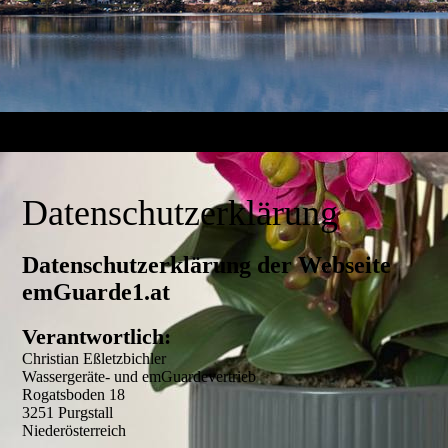
Datenschutzerklärung
Datenschutzerklärung der Webseite
emGuarde1.at
Verantwortlich:
Christian Eßletzbichler
Wassergeräte- und emGuardevertrieb
Rogatsboden 18
3251 Purgstall
Niederösterreich