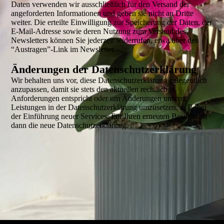
Daten verwenden wir ausschließlich für den Versand der
angeforderten Informationen und geben sie nicht an Dritte
weiter. Die erteilte Einwilligung zur Speicherung der Daten, der
E-Mail-Adresse sowie deren Nutzung zum Versand des
Newsletters können Sie jederzeit widerrufen, etwa über den
“Austragen”-Link im Newsletter.
Änderungen der Datenschutzerklärung
Wir behalten uns vor, diese Datenschutzerklärung gelegentlich
anzupassen, damit sie stets den aktuellen rechtlichen
Anforderungen entspricht oder um Änderungen unserer
Leistungen in der Datenschutzerklärung umzusetzen, z. B. bei
der Einführung neuer Services. Für Ihren erneuten Besuch gilt
dann die neue Datenschutzerklärung.