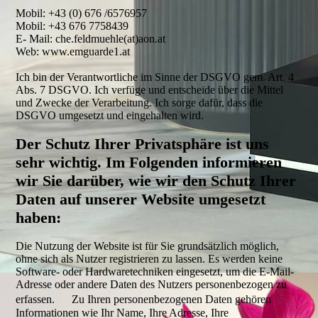
Mobil: +43 (0) 676 /6576957
Mobil: +43 676 7758439
E- Mail: che.feldmuehle(at)aon.at
Web: www.emguarde1.at
Ich bin der Verantwortliche im Sinne der DSGVO gem. Art. 4
Abs. 7 DSGVO. Ich verfüge und entscheide über die Mittel
und Zwecke der Verarbeitung. Ich sorge dafür, dass die
DSGVO umgesetzt und eingehalten wird.
Der Schutz Ihrer Privatsphäre ist uns
sehr wichtig. Im Folgenden informieren
wir Sie darüber, wie wir den Schutz Ihrer
Daten auf unserer Website umgesetzt
haben:
Die Nutzung der Website ist für Sie grundsätzlich möglich,
ohne sich als Nutzer registrieren zu lassen. Es werden keine
Software- oder Hardwaretechniken eingesetzt, um die E-Mail-
Adresse oder andere Daten des Nutzers personenbezogen zu
erfassen. Zu Ihren personenbezogenen Daten gehören
Informationen wie Ihr Name, Ihre Adresse, Ihre