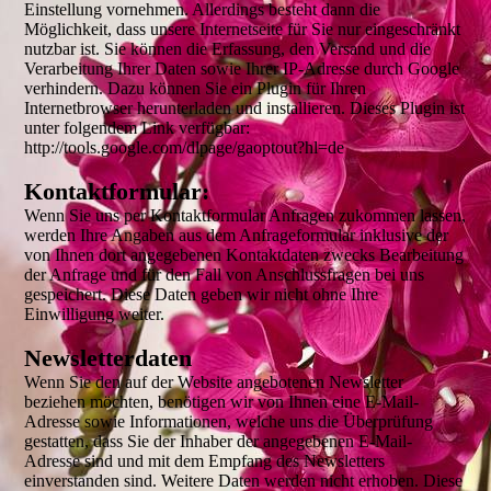
Einstellung vornehmen. Allerdings besteht dann die
Möglichkeit, dass unsere Internetseite für Sie nur eingeschränkt
nutzbar ist. Sie können die Erfassung, den Versand und die
Verarbeitung Ihrer Daten sowie Ihrer IP-Adresse durch Google
verhindern. Dazu können Sie ein Plugin für Ihren
Internetbrowser herunterladen und installieren. Dieses Plugin ist
unter folgendem Link verfügbar:
http://tools.google.com/dlpage/gaoptout?hl=de
Kontaktformular:
Wenn Sie uns per Kontaktformular Anfragen zukommen lassen,
werden Ihre Angaben aus dem Anfrageformular inklusive der
von Ihnen dort angegebenen Kontaktdaten zwecks Bearbeitung
der Anfrage und für den Fall von Anschlussfragen bei uns
gespeichert. Diese Daten geben wir nicht ohne Ihre
Einwilligung weiter.
Newsletterdaten
Wenn Sie den auf der Website angebotenen Newsletter
beziehen möchten, benötigen wir von Ihnen eine E-Mail-
Adresse sowie Informationen, welche uns die Überprüfung
gestatten, dass Sie der Inhaber der angegebenen E-Mail-
Adresse sind und mit dem Empfang des Newsletters
einverstanden sind. Weitere Daten werden nicht erhoben. Diese