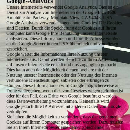
Google-Analytics
Unsere Internetseite verwendet Google Analytics. Dies ist ein
Dienst zur Analyse von Internetseiten der Google Inc., 1600
Amphitheatre Parkway, Mountain View, CA 94043, USA.
Google Analytics verwendet sogenannte Cookies. Die Cookies
sind Dateien. Durch die Speicherung der Cookies auf Ihrem
Computer kann Google Ihre Benutzung unserer Internetseite
analysieren. Diese Informationen und Ihre IP-Adresse werden
an die Google-Server in den USA übermittelt und von diesen
gespeichert.
Google wertet die Informationen Ihrer Nutzung unserer
Internetseite aus. Damit werden Berichte zu Ihren Aktivitäten
auf unserer Internetseite erstellt und uns zugänglich gemacht.
Dies kann auch der Möglichkeit dienen, weitere mit der
Nutzung unserer Internetseite oder der Nutzung des Internets
verbundene Dienstleistungen anbieten oder erbringen zu
können. Diese Informationen wird Google möglicherweise an
Dritte weitergeben, wenn dies von Gesetzes wegen gefordert ist
oder für den Fall, dass Dritte von Google beauftragt werden,
diese Datenverarbeitung vorzunehmen. Keinesfalls wird
Google jedoch Ihre IP-Adresse mit anderen Daten von Google
verknüpfen.
Sie haben die Möglichkeit zu verhindern, dass die genannten
Cookies auf Ihrem Computer gespeichert werden. Dazu müssen
Sie an Ihrem Internetbrowser eine dementsprechende